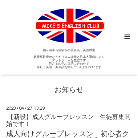
袖ヶ浦市長浦駅前の英会話・英語教室
教授経験豊かなイギリス人講師と日本人講師による
アットホームな教室です
皆さまの学ぶ目的に合わせて
楽しく英語・英会話を学んでいただいています
お知らせ
2023
/
04
/
27 13:29
【新設】成人グループレッスン 生徒募集開
始です！
成人向けグループレッスン 初心者ク