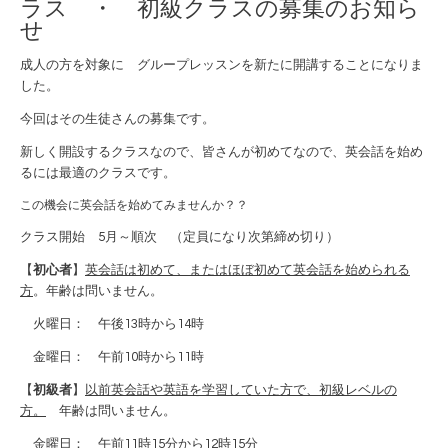
ラス ・ 初級クラスの募集のお知ら
せ
成人の方を対象に グループレッスンを新たに開講することになりま
した。
今回はその生徒さんの募集です。
新しく開設するクラスなので、皆さんが初めてなので、英会話を始め
るには最適のクラスです。
この機会に英会話を始めてみませんか？？
クラス開始 5月～順次 （定員になり次第締め切り）
【
初心者
】
英会話は初めて、またはほぼ初めて英会話を始められる
方
。年齢は問いません。
火曜日： 午後13時から14時
金曜日： 午前10時から11時
【
初級者
】
以前英会話や英語を学習していた方で、初級レベルの
方。
年齢は問いません。
金曜日： 午前11時15分から12時15分