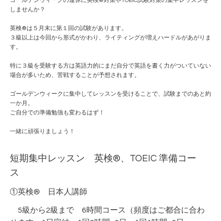
ゴールデンウィークの連休に英検®️対策やTOEIC試験対策の集中レッスンを
しませんか？
英検®️は５月末に第１回の試験があります。
３級以上は今回から形式がかわり、ライティングが増えハードルがあがりま
す。
特に３級を受験する方は英語力的にまだ自分で英語を書く力がついていない
場合が多いため、苦戦することが予想されます。
ゴールデンウィークに集中してレッスンを受けることで、試験までのあと約
一か月。
ご自分での準備勉強も変わるはず！
一緒に頑張りましょう！
短期集中レッスン 英検®、TOEIC 準備コー
ス
①英検® 日本人講師
5級から2級まで 6時間コース（頻度はご都合に合わ