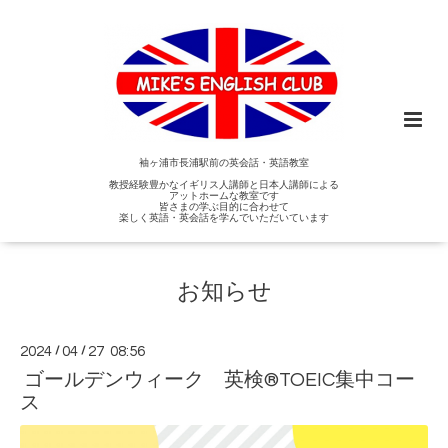
袖ヶ浦市長浦駅前の英会話・英語教室
教授経験豊かなイギリス人講師と日本人講師による
アットホームな教室です
皆さまの学ぶ目的に合わせて
楽しく英語・英会話を学んでいただいています
お知らせ
2024
/
04
/
27 08:56
ゴールデンウィーク 英検®️TOEIC集中コー
ス