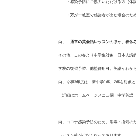
・感染予防にご協力いただける方（体調
・万が一教室で感染者が出た場合のために
尚、
通常の英会話レッスン
のほか、
春休
その他、この春より中学生対象 日本人講
学校の復習予習、他塾併用可。英語がわか
尚、令和3年度は 新中学1年、2年を対象
（詳細はホームページメニュ欄
中学英語
尚、コロナ感染予防のため、消毒・換気の
レッスン枠が少なくなっております。