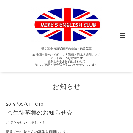
袖ヶ浦市長浦駅前の英会話・英語教室
教授経験豊かなイギリス人講師と日本人講師による
アットホームな教室です
皆さまの学ぶ目的に合わせて
楽しく英語・英会話を学んでいただいています
お知らせ
2019
/
05
/
01 16:10
☆生徒募集のお知らせ☆
お待たせいたしました！
新規での生徒さんの募集を再開します。