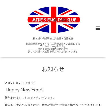
袖ヶ浦市長浦駅前の英会話・英語教室
教授経験豊かなイギリス人講師と日本人講師による
アットホームな教室です
皆さまの学ぶ目的に合わせて
楽しく英語・英会話を学んでいただいています
お知らせ
2017
/
01
/
11 20:55
Happy New Year!
新年あけましておめでとうございます。
昨年も、生徒の皆さまには、教室の運営にご理解ご協力をいただきましてあ