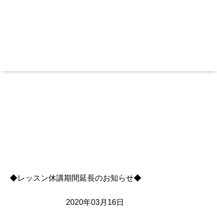
袖ヶ浦市長浦駅前の英会話・英語教室
教授経験豊かなイギリス人講師と日本人講師による
アットホームな教室です
皆さまの学ぶ目的に合わせて
楽しく英語・英会話を学んでいただいています
お知らせ
2020
/
03
/
16 09:24
新型コロナウイルス感染症予防に際してのレ
ッスン休講期間延長のお知らせ
◆レッスン休講期間延長のお知らせ◆
2020年03月16日