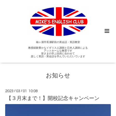
袖ヶ浦市長浦駅前の英会話・英語教室
教授経験豊かなイギリス人講師と日本人講師による
アットホームな教室です
皆さまの学ぶ目的に合わせて
楽しく英語・英会話を学んでいただいています
お知らせ
2023
/
03
/
01 10:08
【３月末まで！】開校記念キャンペーン