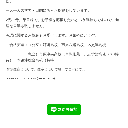
た。
一人一人の学力・目的にあった指導をしています。
2児の母。母目線で、お子様を応援したいという気持ちですので、無
理な営業も致しません。
英語に関するお悩みもお受けします。お気軽にどうぞ。
合格実績：（公立）姉崎高校、市原八幡高校、木更津高校
（私立）市原中央高校（単願推薦）、志学館高校（SS特
待）、木更津総合高校（特待）
英語教育について、教室について等 プログにて↓↓
kyoko-english-class (ameblo.jp)