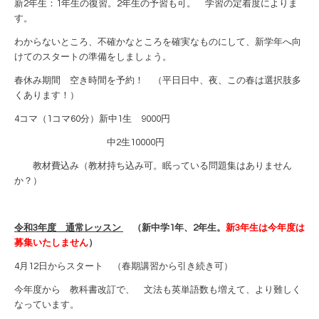
新2年生：1年生の復習。2年生の予習も可。 学習の定着度によりま
す。
わからないところ、不確かなところを確実なものにして、新学年へ向
けてのスタートの準備をしましょう。
春休み期間 空き時間を予約！ （平日日中、夜、この春は選択肢多
くあります！）
4コマ（1コマ60分）新中1生 9000円
中2生10000円
教材費込み（教材持ち込み可。眠っている問題集はありません
か？）
令和3年度 通常レッスン
（新中学1年、2年生。
新3年生は今年度は
募集いたしません
）
4月12日からスタート （春期講習から引き続き可）
今年度から 教科書改訂で、 文法も英単語数も増えて、より難しく
なっています。