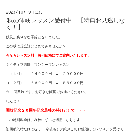
2023
/
10
/
19 19:33
秋の体験レッスン受付中 【特典お見逃しな
く！】
秋風が爽やかな季節となりました。
この秋に英会話はじめてみませんか？
今ならレッスン料 特別価格にてご案内いたします。
ネイティブ講師 マンツーマンレッスン
（４回） ２４０００円 → ２００００円
（１２回） ６６０００円 → ５５０００円
☆ 回数制です。お好きな頻度でお通いください。
なんと！
開校記念２０周年記念最後の特典として・・・
この特別料金は、在校中ずっと適用になります！
初回納入時だけでなく、 今後も引き続きこのお値段にてレッスンを受けて