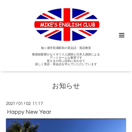
袖ヶ浦市長浦駅前の英会話・英語教室
教授経験豊かなイギリス人講師と日本人講師による
アットホームな教室です
皆さまの学ぶ目的に合わせて
楽しく英語・英会話を学んでいただいています
お知らせ
2021
/
01
/
02 11:17
Happy New Year