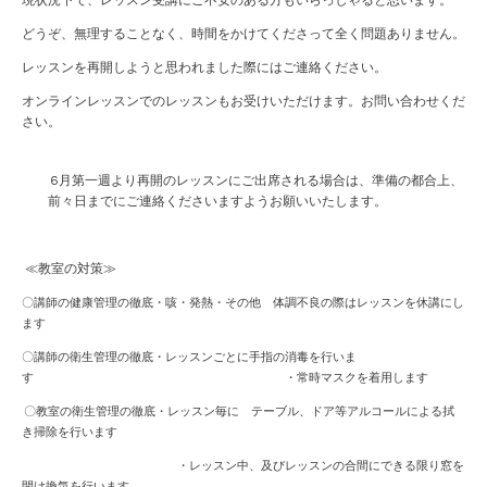
現状況下で、レッスン受講にご不安のある方もいらっしゃると思います。
どうぞ、無理することなく、時間をかけてくださって全く問題ありません。
レッスンを再開しようと思われました際にはご連絡ください。
オンラインレッスンでのレッスンもお受けいただけます。お問い合わせくだ
さい。
6
月第一週より再開のレッスンにご出席される場合は、準備の都合上、
前々日までにご連絡くださいますようお願いいたします。
≪教室の対策≫
〇講師の健康管理の徹底・咳・発熱・その他 体調不良の際はレッスンを休講にし
ます
〇講師の衛生管理の徹底・レッスンごとに手指の消毒を行いま
す
・常時マスクを着用します
〇教室の衛生管理の徹底・レッスン毎に テーブル、ドア等アルコールによる拭
き掃除を行います
・レッスン中、及びレッスンの合間にできる限り窓を
開け換気を行います