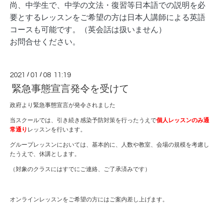
尚、中学生で、中学の文法・復習等
日本語での説明を必
要とするレッスンをご希望の方は
日本人講師による英語
コースも可能です。（英会話は扱いません）
お問合せください。
2021
/
01
/
08 11:19
緊急事態宣言発令を受けて
政府より緊急事態宣言が発令されました
当スクールでは、引き続き感染予防対策を行ったうえで
個人レッスンのみ通
常通り
レッスンを行います。
グループレッスンにおいては、基本的に、人数や教室、会場の規模を考慮し
たうえで、休講とします。
（対象のクラスにはすでにご連絡、ご了承済みです）
オンラインレッスンをご希望の方にはご案内差し上げます。