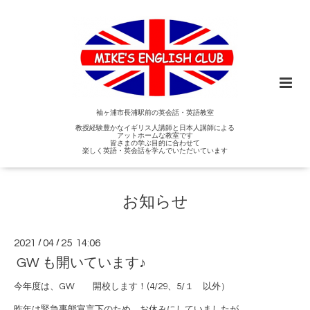
袖ヶ浦市長浦駅前の英会話・英語教室
教授経験豊かなイギリス人講師と日本人講師による
アットホームな教室です
皆さまの学ぶ目的に合わせて
楽しく英語・英会話を学んでいただいています
お知らせ
2021
/
04
/
25 14:06
GW も開いています♪
今年度は、GW 開校します！(4/29、5/１ 以外）
昨年は緊急事態宣言下のため、お休みにしていましたが、