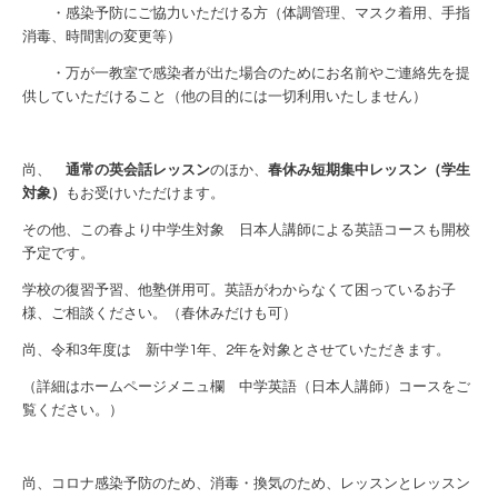
・感染予防にご協力いただける方（体調管理、マスク着用、手指
消毒、時間割の変更等）
・万が一教室で感染者が出た場合のためにお名前やご連絡先を提
供していただけること（他の目的には一切利用いたしません）
尚、
通常の英会話レッスン
のほか、
春休み短期集中レッスン（学生
対象）
もお受けいただけます。
その他、この春より中学生対象 日本人講師による英語コースも開校
予定です。
学校の復習予習、他塾併用可。英語がわからなくて困っているお子
様、ご相談ください。（春休みだけも可）
尚、令和3年度は 新中学1年、2年を対象とさせていただきます。
（詳細はホームページメニュ欄
中学英語（日本人講師）コース
をご
覧ください。）
尚、コロナ感染予防のため、消毒・換気のため、レッスンとレッスン