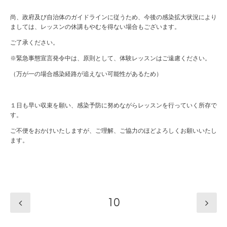
尚、政府及び自治体のガイドラインに従うため、今後の感染拡大状況により
ましては、レッスンの休講もやむを得ない場合もございます。
ご了承ください。
※緊急事態宣言発令中は、原則として、体験レッスンはご遠慮ください。
（万が一の場合感染経路が追えない可能性があるため）
１日も早い収束を願い、感染予防に努めながらレッスンを行っていく所存で
す。
ご不便をおかけいたしますが、ご理解、ご協力のほどよろしくお願いいたし
ます。
10