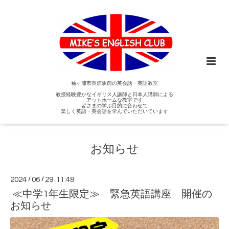
袖ヶ浦市長浦駅前の英会話・英語教室
教授経験豊かなイギリス人講師と日本人講師による
アットホームな教室です
皆さまの学ぶ目的に合わせて
楽しく英語・英会話を学んでいただいています
お知らせ
2024
/
06
/
29 11:48
≪中学1年生限定≫ 緊急英語講座 開催の
お知らせ