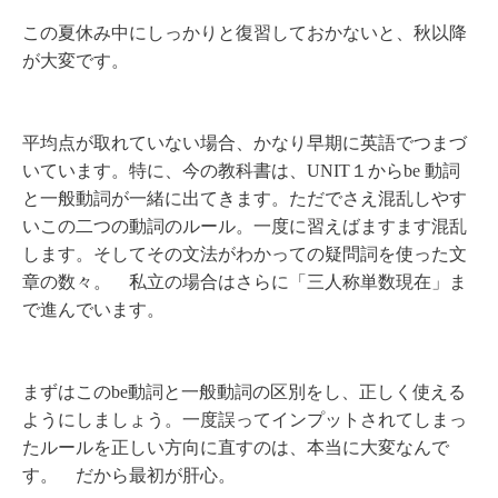
この夏休み中にしっかりと復習しておかないと、秋以降
が大変です。
平均点が取れていない場合、かなり早期に英語でつまづ
いています。特に、今の教科書は、
UNIT
１から
be
動詞
と一般動詞が一緒に出てきます。ただでさえ混乱しやす
いこの二つの動詞のルール。一度に習えばますます混乱
します。そしてその文法がわかっての疑問詞を使った文
章の数々。 私立の場合はさらに「三人称単数現在」ま
で進んでいます。
まずはこの
be
動詞と一般動詞の区別をし、正しく使える
ようにしましょう。一度誤ってインプットされてしまっ
たルールを正しい方向に直すのは、本当に大変なんで
す。 だから最初が肝心。