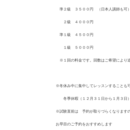
準２級 ３５００円 （日本人講師も可
２級 ４０００円
準１級 ４５００円
１級 ５０００円
※１回の料金です。回数はご希望により
※
冬休み中に集中してレッスンすることも
冬季休暇（１２月３１日から１月３日）
※試験直前は 予約が取りづらくなります
お早目のご予約をおすすめします