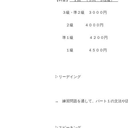
【料金】
１回 （５問・３往復）
３級・準２級 ３０００円
２級 ４０００円
準１級 ４２００円
１級 ４５００円
▷リーデイング
→ 練習問題を通して、パート１の文法や
▷スピーキング