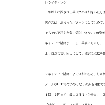
▷ライティング
３級以上に課される英作文の添削をいたし
英作文は 決まったパターンに当てはめて、
でもその英語を自分で添削できないのが難
ネイティブ講師が 正しい英語に訂正し、
より自然な言い回しにして、確実に点数を
※ネイティブ講師による添削のあと、訂正
メールやLINE等でのやり取りのみも可能で
１回 ５問まで 最大３往復（①提出→ 