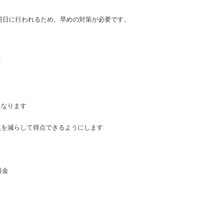
と同日に行われるため、早めの対策が必要です。
す
になります
点を減らして得点できるようにします
料金
可）