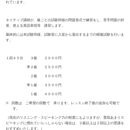
れています。
ネイティブ講師が、級ごとの試験同様の問題形式で練習をし、苦手問題の対
策、使える英語表現等 講習します。
最終的には本試験同様、試験室に入室から退出するまでの模擬試験を行いま
す。
１回４５分 ３級 ２０００円
準２級 ２５００円
２級 ３０００円
準１級 ３５００円
１級 ４０００円
※
回数は ご希望の回数で 承ります。レッスン終了後の追加も可能で
す。
（現在のリスニング・スピーキング力の程度にもよりますが、普段あまりス
ピーキングに慣れていらっしゃらない場合は、２級以上は２回以上の受講を
おすすめいたします。）