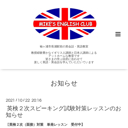
袖ヶ浦市長浦駅前の英会話・英語教室
教授経験豊かなイギリス人講師と日本人講師による
アットホームな教室です
皆さまの学ぶ目的に合わせて
楽しく英語・英会話を学んでいただいています
お知らせ
2021
/
10
/
22 20:16
英検２次スピーキング試験対策レッスンのお
知らせ
【
英検２次（面接）対策 単発レッスン 受付中】