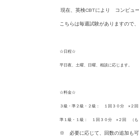
現在、英検CBTにより コンピュ
こちらは毎週試験がありますので、
☆日程☆
平日夜、土曜、日曜、相談に応じます。
☆料金☆
３級・準２級・２級： １回３０分 ×２
準１級・１級： １回３０分 ×２回 （
※ 必要に応じて、回数の追加も