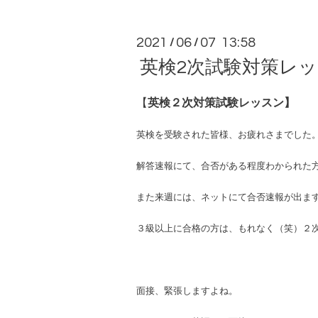
2021
06
07 13:58
/
/
英検2次試験対策レ
【
英検２次対策試験レッスン】
英検を受験された皆様、お疲れさまでした
解答速報にて、合否がある程度わかられた
また来週には、ネットにて合否速報が出ま
３級以上に合格の方は、もれなく（笑）２
面接、緊張しますよね。