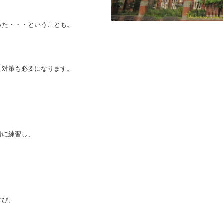
った・・・ということも。
、対策も必要になります。
緒に練習し、
、
、
学び、