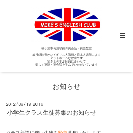
袖ヶ浦市長浦駅前の英会話・英語教室
教授経験豊かなイギリス人講師と日本人講師による
アットホームな教室です
皆さまの学ぶ目的に合わせて
楽しく英語・英会話を学んでいただいています
お知らせ
2012
/
09
/
19 20:16
小学生クラス生徒募集のお知らせ
クラス新設に伴い生徒を
緊急
募集いたします