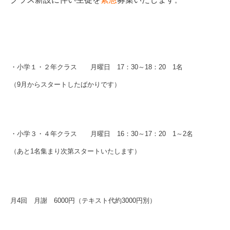
。
・小学１・２年クラス 月曜日
17
：
30
～
18
：
20
1
名
（
9
月からスタートしたばかりです）
・小学３・４年クラス 月曜日
16
：
30
～
17
：
20
1
～
2
名
（あと
1
名集まり次第スタートいたします）
月
4
回 月謝
6000
円（テキスト代約
3000
円別）