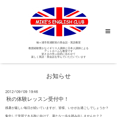
袖ヶ浦市長浦駅前の英会話・英語教室
教授経験豊かなイギリス人講師と日本人講師による
アットホームな教室です
皆さまの学ぶ目的に合わせて
楽しく英語・英会話を学んでいただいています
お知らせ
2012
/
09
/
09 19:46
秋の体験レッスン受付中！
残暑が厳しい毎日が続いていますが、皆様、いかがお過ごしでしょうか？
集中して学習できる秋に向けて、新たな一歩を踏み出しませんか？？